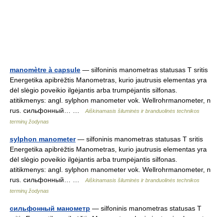
manomètre à capsule
— silfoninis manometras statusas T sritis
Energetika apibrėžtis Manometras, kurio jautrusis elementas yra
dėl slėgio poveikio ilgėjantis arba trumpėjantis silfonas.
atitikmenys: angl. sylphon manometer vok. Wellrohrmanometer, n
rus. сильфонный… …
Aiškinamasis šiluminės ir branduolinės technikos
terminų žodynas
sylphon manometer
— silfoninis manometras statusas T sritis
Energetika apibrėžtis Manometras, kurio jautrusis elementas yra
dėl slėgio poveikio ilgėjantis arba trumpėjantis silfonas.
atitikmenys: angl. sylphon manometer vok. Wellrohrmanometer, n
rus. сильфонный… …
Aiškinamasis šiluminės ir branduolinės technikos
terminų žodynas
сильфонный манометр
— silfoninis manometras statusas T