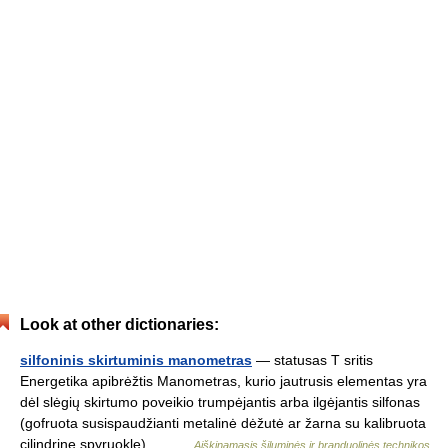
Look at other dictionaries:
silfoninis skirtuminis manometras
— statusas T sritis
Energetika apibrėžtis Manometras, kurio jautrusis elementas yra
dėl slėgių skirtumo poveikio trumpėjantis arba ilgėjantis silfonas
(gofruota susispaudžianti metalinė dėžutė ar žarna su kalibruota
cilindrine spyruokle).… …
Aiškinamasis šiluminės ir branduolinės technikos