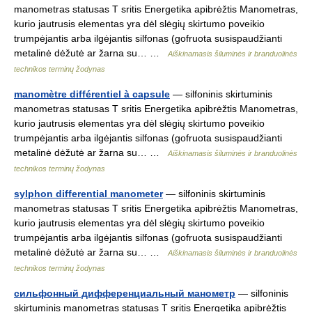
manometras statusas T sritis Energetika apibrėžtis Manometras,
kurio jautrusis elementas yra dėl slėgių skirtumo poveikio
trumpėjantis arba ilgėjantis silfonas (gofruota susispaudžianti
metalinė dėžutė ar žarna su… …
Aiškinamasis šiluminės ir branduolinės
technikos terminų žodynas
manomètre différentiel à capsule
— silfoninis skirtuminis
manometras statusas T sritis Energetika apibrėžtis Manometras,
kurio jautrusis elementas yra dėl slėgių skirtumo poveikio
trumpėjantis arba ilgėjantis silfonas (gofruota susispaudžianti
metalinė dėžutė ar žarna su… …
Aiškinamasis šiluminės ir branduolinės
technikos terminų žodynas
sylphon differential manometer
— silfoninis skirtuminis
manometras statusas T sritis Energetika apibrėžtis Manometras,
kurio jautrusis elementas yra dėl slėgių skirtumo poveikio
trumpėjantis arba ilgėjantis silfonas (gofruota susispaudžianti
metalinė dėžutė ar žarna su… …
Aiškinamasis šiluminės ir branduolinės
technikos terminų žodynas
сильфонный дифференциальный манометр
— silfoninis
skirtuminis manometras statusas T sritis Energetika apibrėžtis