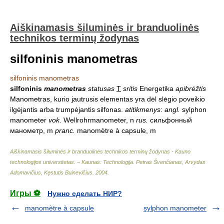
Aiškinamasis šiluminės ir branduolinės
technikos terminų žodynas
silfoninis manometras
silfoninis manometras
silfoninis
manometras
statusas
T
sritis
Energetika
apibrėžtis
Manometras, kurio jautrusis elementas yra dėl slėgio poveikio
ilgėjantis arba trumpėjantis silfonas.
atitikmenys
:
angl.
sylphon
manometer
vok.
Wellrohrmanometer, n
rus.
сильфонный
манометр, m
pranc.
manomètre à capsule, m
Aiškinamasis šiluminės ir branduolinės technikos terminų žodynas - Kauno
technologijos universitetas. – Kaunas: Technologija
.
Petras Švenčianas, Arvydas
Adomavičius, Kęstutis Buinevičius
.
2004
.
Игры ⚽
Нужно сделать НИР?
manomètre à capsule
sylphon manometer