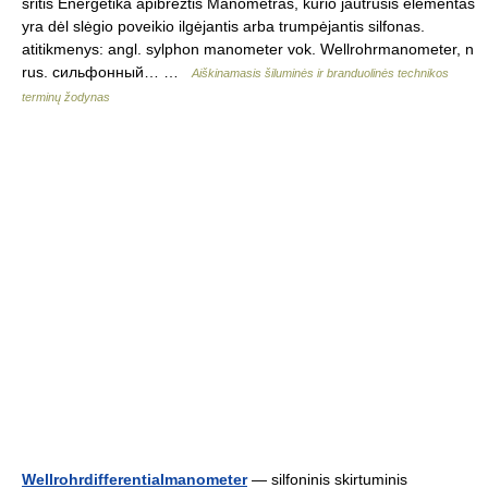
sritis Energetika apibrėžtis Manometras, kurio jautrusis elementas
yra dėl slėgio poveikio ilgėjantis arba trumpėjantis silfonas.
atitikmenys: angl. sylphon manometer vok. Wellrohrmanometer, n
rus. сильфонный… …
Aiškinamasis šiluminės ir branduolinės technikos
terminų žodynas
Wellrohrdifferentialmanometer
— silfoninis skirtuminis