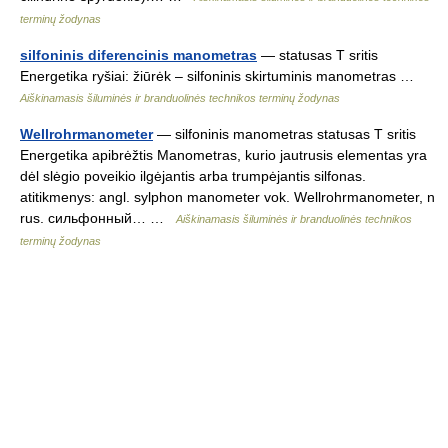
terminų žodynas
silfoninis diferencinis manometras
— statusas T sritis
Energetika ryšiai: žiūrėk – silfoninis skirtuminis manometras …
Aiškinamasis šiluminės ir branduolinės technikos terminų žodynas
Wellrohrmanometer
— silfoninis manometras statusas T sritis
Energetika apibrėžtis Manometras, kurio jautrusis elementas yra
dėl slėgio poveikio ilgėjantis arba trumpėjantis silfonas.
atitikmenys: angl. sylphon manometer vok. Wellrohrmanometer, n
rus. сильфонный… …
Aiškinamasis šiluminės ir branduolinės technikos
terminų žodynas