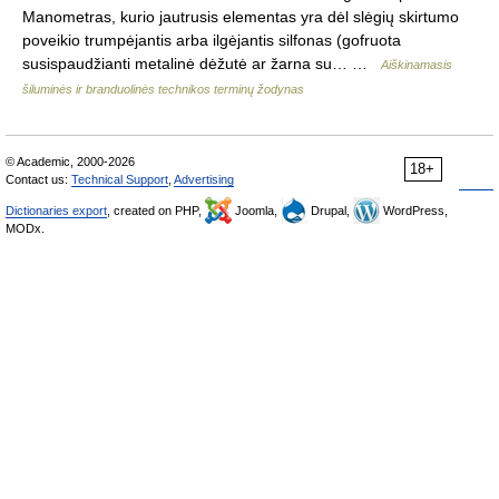
Manometras, kurio jautrusis elementas yra dėl slėgių skirtumo
poveikio trumpėjantis arba ilgėjantis silfonas (gofruota
susispaudžianti metalinė dėžutė ar žarna su… …
Aiškinamasis
šiluminės ir branduolinės technikos terminų žodynas
© Academic, 2000-2026
18+
Contact us:
Technical Support
,
Advertising
Dictionaries export
, created on PHP,
Joomla,
Drupal,
WordPress,
MODx.